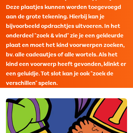
Deze plaatjes kunnen worden toegevoegd
aan de grote tekening. Hierbij kan je
bijvoorbeeld opdrachtjes uitvoeren. In het
onderdeel "zoek & vind" zie je een gekleurde
plaat en moet het kind voorwerpen zoeken,
bv. alle cadeautjes of alle wortels. Als het
kind een voorwerp heeft gevonden, klinkt er
een geluidje. Tot slot kan je ook "zoek de
verschillen" spelen.