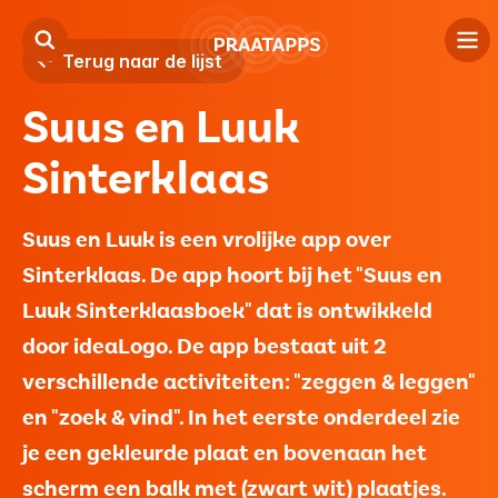
Terug naar de lijst
Suus en Luuk
Driestroom
Sinterklaas
Tips
Logopedie
Suus en Luuk is een vrolijke app over
Sinterklaas. De app hoort bij het "Suus en
Privacy
Luuk Sinterklaasboek" dat is ontwikkeld
door ideaLogo. De app bestaat uit 2
verschillende activiteiten: "zeggen & leggen"
en "zoek & vind". In het eerste onderdeel zie
je een gekleurde plaat en bovenaan het
scherm een balk met (zwart wit) plaatjes.