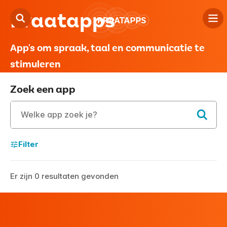
Praatapps
App's om spraak, taal en communicatie te
Driestroom
stimuleren
Tips
Zoek een app
Logopedie
Privacy
Filter
Er zijn 0 resultaten gevonden